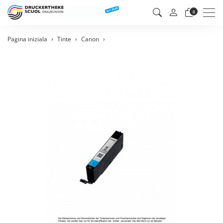
Men
0
Pagina iniziala
Tinte
Canon