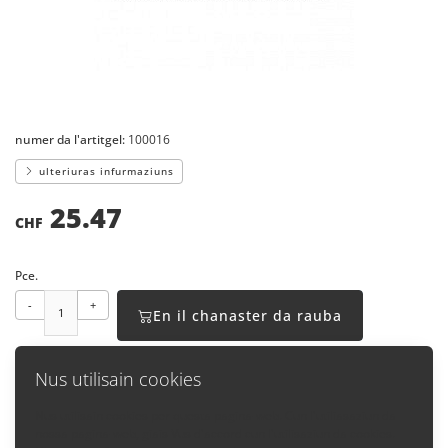
numer da l'artitgel:
100016
ulteriuras infurmaziuns
25.47
CHF
Pce.
-
+
En il chanaster da rauba
Nus utilisain cookies
Nus utilisain cookies per questa pagina-web. Cun l'utiliasaziun da
nossa pagina-web, giais Vus d'accord cun l'utilisaziun da cookies.
Enavos