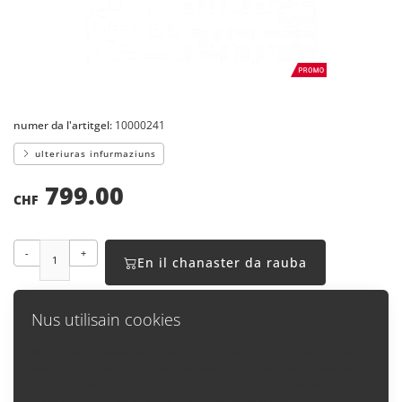
numer da l'artitgel:
10000241
ulteriuras infurmaziuns
799.00
CHF
-
+
En il chanaster da rauba
Nus utilisain cookies
Nus utilisain cookies per questa pagina-web. Cun l'utiliasaziun da
nossa pagina-web, giais Vus d'accord cun l'utilisaziun da cookies.
Enavos
Ulteriuras infurmaziuns lasura, co che nus utilisain cookies e co
quels pon midar las preselecziuns, chattais Vus qua: