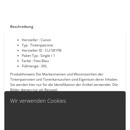
Beschreibung
Hersteller : Canon
Typ : Tintenpatrone
Hersteller ID : CLI-581PB
Paket-Typ : Single / 1
Farbe : Foto Blau
Füllmenge : XXL
Produkthinweis Die Markennamen und Warenzeichen der
Tintenpatronen und Tonerkartuschen sind Eigentum derer Inhaber.
Sie werden hier nur für die Identifikation der Artikel verwendet. Die
Bilder dienen nur als Beispiel.
Wir verwenden Cookies
Wir setzen auf dieser Webseite Cookies ein. Mit der Nutzung
unserer Webseite, stimmen Sie der Verwendung von Cookies zu.
Zurück
Weitere Information dazu, wie wir Cookies einsetzen, und wie Sie
die Voreinstellungen verändern können: