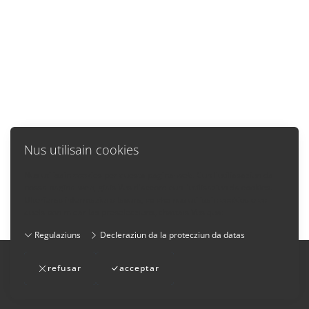
Nus utilisain cookies
Nus utilisain cookies per questa pagina-web. Cun l'utiliasaziun da
nossa pagina-web, giais Vus d'accord cun l'utilisaziun da cookies.
Ulteriuras infurmaziuns lasura, co che nus utilisain cookies e co
quels pon midar las preselecziuns, chattais Vus qua:
Regulaziuns
Decleraziun da la protecziun da datas
Impressum
-
Cundiziuns generalas da fatschenta
-
refusar
acceptar
Decleraziun da la protecziun da datas
-
Contact