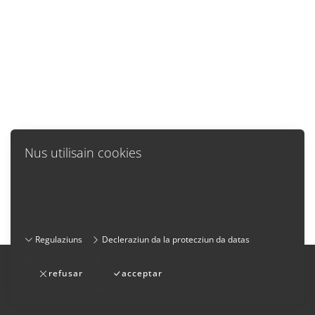
Nus utilisain cookies
Nus utilisain cookies per questa pagina-web. Cun l'utiliasaziun da
nossa pagina-web, giais Vus d'accord cun l'utilisaziun da cookies.
Ulteriuras infurmaziuns lasura, co che nus utilisain cookies e co
quels pon midar las preselecziuns, chattais Vus qua:
Regulaziuns
Decleraziun da la protecziun da datas
Impressum
-
Cundiziuns generalas da fatschenta
-
refusar
acceptar
Decleraziun da la protecziun da datas
-
Contact