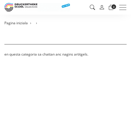
Men
0
Pagina iniziala
en questa categoria sa chattan anc nagins artitgels.