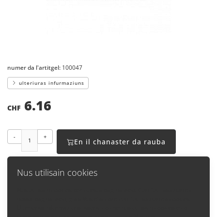
numer da l'artitgel:
100047
ulteriuras infurmaziuns
6.16
CHF
-
+
En il chanaster da rauba
Nus utilisain cookies
Nus utilisain cookies per questa pagina-web. Cun l'utiliasaziun da
nossa pagina-web, giais Vus d'accord cun l'utilisaziun da cookies.
Enavos
Ulteriuras infurmaziuns lasura, co che nus utilisain cookies e co
quels pon midar las preselecziuns, chattais Vus qua: