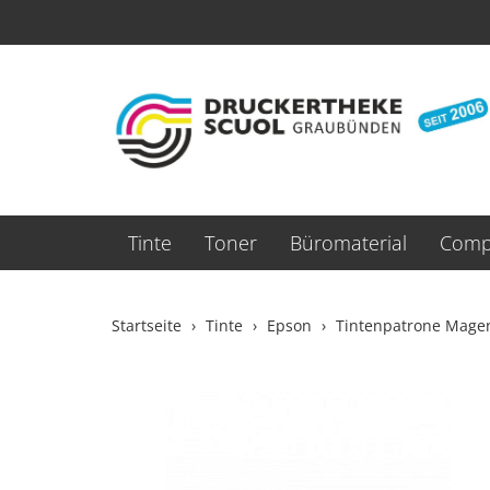
Tinte
Toner
Büromaterial
Compu
Startseite
Tinte
Epson
Tintenpatrone Magen