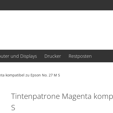
ter und Displays
Drucker
Restposten
ta kompatibel zu Epson No. 27 M S
Tintenpatrone Magenta kompa
S