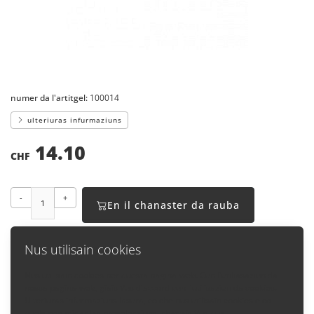
numer da l'artitgel:
100014
ulteriuras infurmaziuns
14.10
CHF
-
+
En il chanaster da rauba
Nus utilisain cookies
Nus utilisain cookies per questa pagina-web. Cun l'utiliasaziun da
nossa pagina-web, giais Vus d'accord cun l'utilisaziun da cookies.
Enavos
Ulteriuras infurmaziuns lasura, co che nus utilisain cookies e co
quels pon midar las preselecziuns, chattais Vus qua: