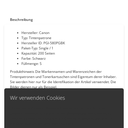
Beschreibung
Hersteller: Canon
Typ: Tintenpatrone
Hersteller ID: PGI-580PGBK
Paket-Typ: Single / 1
Kapazität: 200 Seiten
Farbe: Schwarz
Füllmenge: S
Produkthinweis Die Markennamen und Warenzeichen der
Tintenpatronen und Tonerkartuschen sind Eigentum derer Inhaber.
Sie werden hier nur für die Identifikation der Artikel verwendet. Die
Bilder dienen nur als Beispiel.
Wir verwenden Cookies
Wir setzen auf dieser Webseite Cookies ein. Mit der Nutzung
unserer Webseite, stimmen Sie der Verwendung von Cookies zu.
Zurück
Weitere Information dazu, wie wir Cookies einsetzen, und wie Sie
die Voreinstellungen verändern können: