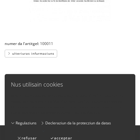
numer da l'artitgel:
100011
ulteriuras infurmaziuns
Nus utilisain cookies
Nus utilisain cookies per questa pagina-web. Cun l'utiliasaziun da
nossa pagina-web, giais Vus d'accord cun l'utilisaziun da cookies.
Enavos
Ulteriuras infurmaziuns lasura, co che nus utilisain cookies e co
quels pon midar las preselecziuns, chattais Vus qua:
Regulaziuns
Decleraziun da la protecziun da datas
Impressum
-
Cundiziuns generalas da fatschenta
-
refusar
acceptar