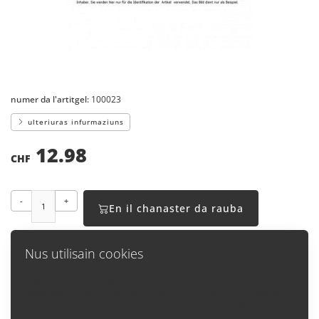
numer da l'artitgel:
100023
ulteriuras infurmaziuns
12.98
CHF
-
+
En il chanaster da rauba
Nus utilisain cookies
Nus utilisain cookies per questa pagina-web. Cun l'utiliasaziun da
nossa pagina-web, giais Vus d'accord cun l'utilisaziun da cookies.
Enavos
Ulteriuras infurmaziuns lasura, co che nus utilisain cookies e co
quels pon midar las preselecziuns, chattais Vus qua: