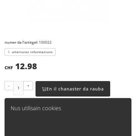
numer da l'artitgel:
100022
ulteriuras infurmaziuns
12.98
CHF
-
+
En il chanaster da rauba
Nus utilisain cookies
Nus utilisain cookies per questa pagina-web. Cun l'utiliasaziun da
nossa pagina-web, giais Vus d'accord cun l'utilisaziun da cookies.
Enavos
Ulteriuras infurmaziuns lasura, co che nus utilisain cookies e co
quels pon midar las preselecziuns, chattais Vus qua: