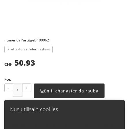
numer da l'artitgel:
100062
ulteriuras infurmaziuns
50.93
CHF
Pce.
-
+
En il chanaster da rauba
Nus utilisain cookies
Nus utilisain cookies per questa pagina-web. Cun l'utiliasaziun da
nossa pagina-web, giais Vus d'accord cun l'utilisaziun da cookies.
Enavos