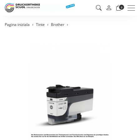
Men
0
Pagina iniziala
Tinte
Brother