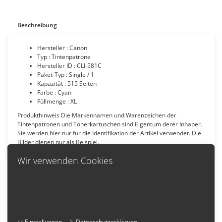
Beschreibung
Hersteller : Canon
Typ : Tintenpatrone
Hersteller ID : CLI-581C
Paket-Typ : Single / 1
Kapazität : 515 Seiten
Farbe : Cyan
Füllmenge : XL
Produkthinweis Die Markennamen und Warenzeichen der
Tintenpatronen und Tonerkartuschen sind Eigentum derer Inhaber.
Sie werden hier nur für die Identifikation der Artikel verwendet. Die
Bilder dienen nur als Beispiel.
Wir verwenden Cookies
Wir setzen auf dieser Webseite Cookies ein. Mit der Nutzung
unserer Webseite, stimmen Sie der Verwendung von Cookies zu.
Zurück
Weitere Information dazu, wie wir Cookies einsetzen, und wie Sie
die Voreinstellungen verändern können:
Einstellungen
Datenschutzerklärung