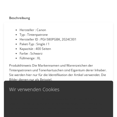
Beschreibung
Hersteller : Canon
Typ : Tintenpatrone
Hersteller ID : PGI-580PGBK, 2024C001
Paket-Typ : Single / 1
Kapazität : 400 Seiten
Farbe : Schwarz
Füllmenge : XL
Produkthinweis Die Markennamen und Warenzeichen der
Tintenpatronen und Tonerkartuschen sind Eigentum derer Inhaber.
Sie werden hier nur für die Identifikation der Artikel verwendet. Die
Bilder dienen nur als Beispiel.
Wir verwenden Cookies
Wir setzen auf dieser Webseite Cookies ein. Mit der Nutzung
unserer Webseite, stimmen Sie der Verwendung von Cookies zu.
Zurück
Weitere Information dazu, wie wir Cookies einsetzen, und wie Sie
die Voreinstellungen verändern können: