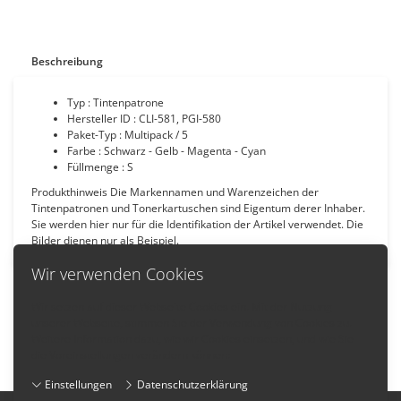
Beschreibung
Typ : Tintenpatrone
Hersteller ID : CLI-581, PGI-580
Paket-Typ : Multipack / 5
Farbe : Schwarz - Gelb - Magenta - Cyan
Füllmenge : S
Produkthinweis Die Markennamen und Warenzeichen der
Tintenpatronen und Tonerkartuschen sind Eigentum derer Inhaber.
Sie werden hier nur für die Identifikation der Artikel verwendet. Die
Bilder dienen nur als Beispiel.
Wir verwenden Cookies
Wir setzen auf dieser Webseite Cookies ein. Mit der Nutzung
unserer Webseite, stimmen Sie der Verwendung von Cookies zu.
Zurück
Weitere Information dazu, wie wir Cookies einsetzen, und wie Sie
die Voreinstellungen verändern können:
Einstellungen
Datenschutzerklärung