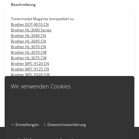
Beschreibung
Tonermodul Magenta kompatibel zu
Brother DCP-9010 CN
Brother HL-3000 Series
Brother HL-3040 CN
Brother HL-3045 CN
Brother HL-3070 CN
Brother HL-3070 CW
Brother HL-3075 CW
Brother MFC-9120 CN
Brother MFC-9125 CN
Brother MFC-9320 CW
Wir verwenden Cookies
Wir setzen auf dieser Webseite Cookies ein. Mit der Nutzung
unserer Webseite, stimmen Sie der Verwendung von Cookies zu.
Zurück
Weitere Information dazu, wie wir Cookies einsetzen, und wie Sie
die Voreinstellungen verändern können:
Einstellungen
Datenschutzerklärung
Impressum
-
AGB
-
Datenschutzerklärung
-
Kontakt