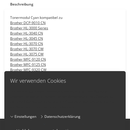
Beschreibung
Tonermodul Cyan kompatibel zu
Brother DCP-9010 CN
Brother HL-3000 Series
Brother HL-3040 CN
Brother HL-3045 CN
Brother HL-3070 CN
Brother HL-3070 CW
Brother HL-3075 CW
Brother MFC-9120 CN
Brother MFC-9125 CN
Brother MFC-9320 CW
Wir verwenden Cookies
Wir setzen auf dieser Webseite Cookies ein. Mit der Nutzung
unserer Webseite, stimmen Sie der Verwendung von Cookies zu.
Zurück
Weitere Information dazu, wie wir Cookies einsetzen, und wie Sie
die Voreinstellungen verändern können:
Einstellungen
Datenschutzerklärung
Impressum
-
AGB
-
Datenschutzerklärung
-
Kontakt