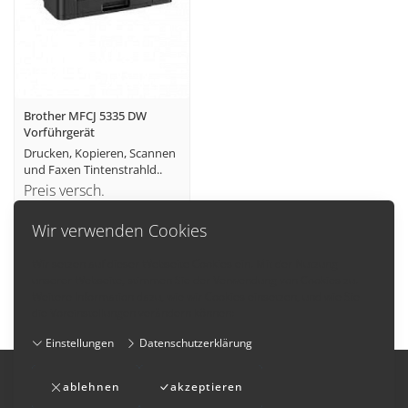
Brother MFCJ 5335 DW
Vorführgerät
Drucken, Kopieren, Scannen
und Faxen Tintenstrahld..
Preis versch.
Artikel
Wir verwenden Cookies
anzeigen
Wir setzen auf dieser Webseite Cookies ein. Mit der Nutzung
unserer Webseite, stimmen Sie der Verwendung von Cookies zu.
Weitere Information dazu, wie wir Cookies einsetzen, und wie Sie
die Voreinstellungen verändern können:
Einstellungen
Datenschutzerklärung
Impressum
-
AGB
-
Datenschutzerklärung
-
Kontakt
ablehnen
akzeptieren